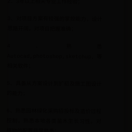
2、3年以上相关专业工作经验；
3、对项目方案有较强的掌控能力，设计
思路开阔，对项目把握准确；
4、熟悉
Autocad,photoshop,sketchup,等
相关软件；
5、具备从方案设计到扩初及施工图设计
的能力；
6、熟悉园林绿化采购招投标及造价过程
控制，熟悉本地各类苗木生长习性。对
植物的配置非常熟悉；