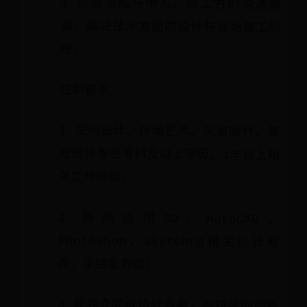
3.协助完成与甲方、施工方的沟通协
调，解决技术方面的设计与现场施工问
题；
任职要求：
1.空间设计、环境艺术、风景园林、景
观设计专业专科及以上学历，1年以上相
关工作经验；
2.熟练运用3D、AutoCAD，
Photoshop，Sketchup相关设计软
件，手绘能力强；
3.能独立完成设计方案，有较强的创新