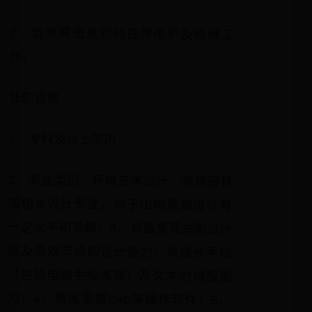
7、负责赛道景观的日常维护及修缮工
作；
任职资格
1、专科及以上学历
2、专业类别：环境艺术设计、风景园林
或相关设计专业，对于山地景观设计有
一定水平和见解；3、具备景观总图设计
以及景观节点的设计能力，或擅长手绘
（包括电脑手绘表现）及文本的排版能
力；4、熟练掌握CAD等操作软件；5、
有责任心，工作主动积极；6、服从公司