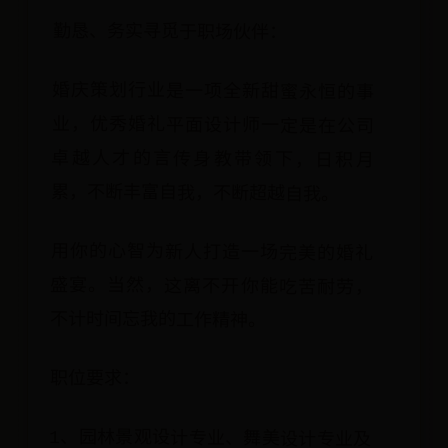
勤恳、务实寻觅于职场伙伴：
婚庆策划行业是一项全新甜蜜永恒的事
业，优秀婚礼平面设计师一定是在公司
卓越人才的言传身教带领下，日积月
累，不断丰富自我，不断超越自我。
用你的心智为新人打造一场完美的婚礼
盛宴。当然，这离不开你能吃苦耐劳，
不计时间忘我的工作精神。
职位要求：
1、园林景观设计专业、舞美设计专业及