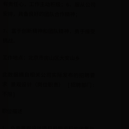
安排，具备良好的团队合作精神；
7、富于创新精神和团队精神，勇于接受
挑战。
工作地点：北京市房山区大安山乡
此数据摘自相关公司实际发布的招聘要
求 景观设计（岗位职责） [招聘部门:
不限]
职位描述
1、负责景观设计项目前期资料的收集与
整理等工作；2、依据收集的资料，完成
园林景观设计方案的创作及设计工作；
3、负责本专业的施工图优化设计、协调
工作，实现预期的景观设计效果；4、参
与本专业的设计成果评审、图纸会审及
设计变更；5、负责设计质量及进度协调
控制工作；6、配合现场施工技术支持及