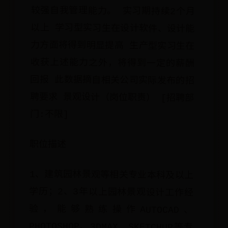
门:不限]
职位描述
1、建筑园林景观等相关专业本科及以上
学历；2、3年以上园林景观设计工作经
验，能够熟练操作AUTOCAD、
PHOTOSHOP、3DMAX、SKETCHUP等专
业绘图软件；3、独立组织景观项目的设
计工作，能有效的控制景观实施效果；
4、在设计方面具有独特风格，熟悉设计
流程、熟悉植物的绿化配植及灯光搭配
效果；5、具备良好的沟通交流能力，以
及团队协助精神；6、具有大型景观项目