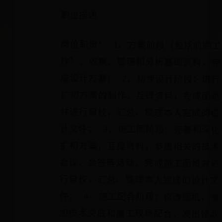
职位描述
岗位职责： 1、方案阶段（包括前期工
作）：收集、整理和分析基础资料，完
成设计方案； 2、初步设计阶段：进行
扩初方案的制作，互提资料，完成图纸
并进行自校，汇总、整理本人完成的设
计文件； 3、施工图阶段：完善和深化
扩初方案，互提资料，参加相关的技术
会议、会签等活动，完成施工图纸并进
行自校，汇总、整理本人完成的设计文
件； 4、施工配合阶段：修改图纸，参
加技术交底和施工现场配合，发出修改
通知单； 5、参与新技术、新材料等的
适用性研究； 6、完成其他领导交办事
宜。 任职资格： 1、景观或环艺专业本
科以上学历； 2、3年以上甲级设计院工
作经验； 3、具有中级以上职称或国家
注册资质者优先； 4、有较强的沟通能
力，有一定的英语沟通能力； 5、熟悉
相关办公软件和设计软件，如
AUTOCAD、PHOTOSHOP、PKPM系列、
OFFICE等； 6、能在各种规模建筑设计
项目的各个不同阶段在整体或局部介入
方案构思，能以草图、手工模型等任何
形式快捷地描述自己的意见，并且用自
己的语言加以准确的表达； 7、熟悉相
关专业技术规范，且好学上进，有创新
意识； 8、工作责任心强，团队合作和
服务精神。 此数据摘自相关公司实际发
布的招聘要求 景观设计（岗位职责）