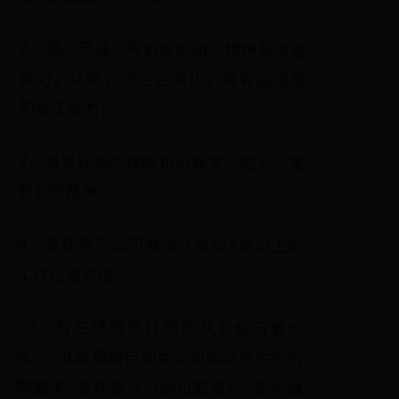
7、细心严谨，有良好的团队精神及沟通
能力，认同公司企业文化，具有高强度
的抗压能力；
8、具有较强的理解和自我学习能力，富
有创新精神；
9、有在房产公司或设计单位3年以上的
工作经验为佳；
10、有在绿城项目经历从业经历者优
先。 此数据摘自相关公司实际发布的招
聘要求 景观设计（岗位职责） 职位描