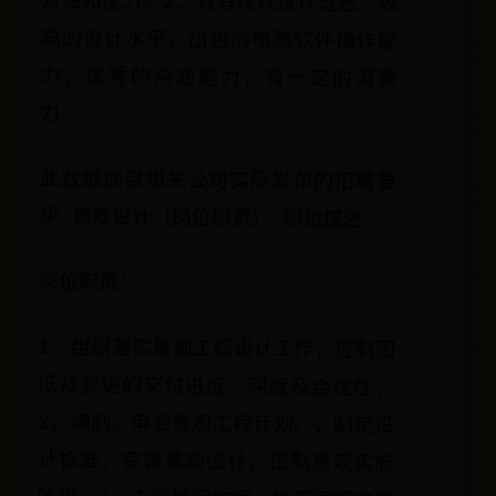
力。
此数据摘自相关公司实际发布的招聘要
求 景观设计（岗位职责） 职位描述
岗位职责：
1、组织落实景观工程设计工作，控制图
纸及变更的交付进度、深度及合理性；
2、编制、审查景观工程计划、，制定设
计标准，完善景观设计，控制景观实施
效果；3、主管景观方案、施工图等文件
的审核；4、组织景观工程材料的选样及
定板工作；5、组织采购景观工程所需要
的小品；6、负责景观工程竣工验收、监
控施工进度、质量，解决相关技术问