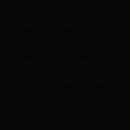
我们拥有良好和谐的企业文化氛围，提
供各种培训机会以及职业发展平台，欢
迎有激情、求发展，有事业心的人士加
盟！
此数据摘自相关公司实际发布的招聘要
求 景观设计（岗位职责） 职位描述
岗位职责：1、全面负责景观项目的概念
设计和方案设计的方案评审、以及扩初
设计和施工图设计的图纸审查，并提出
优化方案，对效果图、模型、多媒体进
行全面把控；2、景观施工深化图纸、材
料的审批及施工材料的认定；3、景观植
物苗木的选择、配置、封样和现场认
定；4、作为项目负责人，负责各方的沟
通、联系，协调好和各方在技术上的矛
盾；5、对整个设计的全过程进行把控，
对景观工程项目工期、质量、安全、成
本进行有效控制和对其全面负责，并解