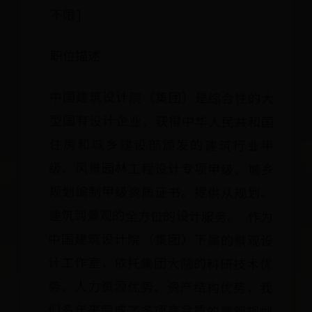
不限]
职位描述
中国建筑设计院（集团）是综合性的大
型国有设计企业，获得中华人民共和国
住房和城乡建设部颁发的建筑行业甲
级、风景园林工程设计专项甲级、城乡
规划编制甲级资质证书。提供从规划、
建筑到景观的全方位的设计服务。 作为
中国建筑设计院（集团）下属的景观设
计工作室，依托集团大院的科研技术优
势、人力资源优势、资产结构优势，我
们多年来完成了多项高品质的景观规划
设计任务。作品获得国家级奖励2项，专
业协会及省部级奖励9项，北京市奖励7
项。 我们的团队在筑邦环艺院总建筑师
的带领下，把至善至美当做自己的座右
铭，致力于创作打动人心灵的作品。 工
作室研究方向及作品： 景观规划――安徽
省凤台县凤凰湖新区环湖景观规划 城市
设计――北京奥林匹克公园中心区文化综
合区概念性城市设计、 城市公共空间设
计――四川凉山民族文化艺术中心及火把
广场景观设计 体育园区景观规划和设计
――国家体育场景观设计 文化空间景观设
计――北京韩美林艺术馆景观设计、绩溪
博物馆景观设计 科技及办公园区景观设
计――北京德胜尚城景观设计 住区景观设
计――大连龙湖水晶郦湾售楼处景观设计
工作地理位置： 德胜门外大街，靠近积
水潭站东面，步行15分钟即到 福利待
遇： 五险一金、年终奖、员工培训、健
康体检、午餐补助，优质的办公环境，
作为大型国企，提供员工广阔的发展平
台、稳定的工作环境、参与高端设计项
目的机会，伴随员工自身发展的职业发
展通道，按劳分配，按贡献定岗 岗位描
述： 建筑、规划、景观、园林、环艺等
专业，本科以上学历； 较强学习能力，
较强自我管理能力。 实习期持续2个月
以上 学习型实习生在设计软件、设计能
力方面将得到明显提高 生产型实习生在
收获上述能力之外，将得到一定的薪酬
回报 此数据摘自相关公司实际发布的招
聘要求 景观设计（岗位职责） [招聘部