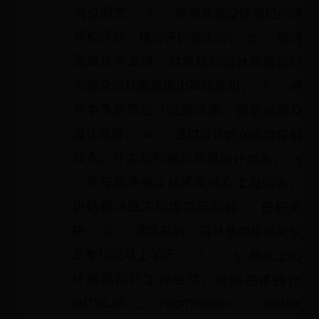
岗位职责： 1 、负责景观设计单位的选
择和评价、履约评价等工作； 2 、提供
图纸技术支持，对项目的园林景观设计
方案及设计图纸提出审核意见； 3 、参
与本专业的设计成果评审、图纸会审及
设计变更； 4 、通过设计优化合理控制
成本，并实现预期的景观设计效果； 5
、参与现场施工技术支持及工程验收，
协助解决施工现场实际问题。 任职资
格： 1 、建筑规划、园林景观等相关专
业专科及以上学历； 2 、 1 年以上园
林景观设计工作经验，能够熟练操作
AUTOCAD 、 PHOTOSHOP 、 3DMAX
、 SKETCHUP 等专业绘图软件； 3
、在设计方面具有独特风格，熟悉设计
流程、熟悉植物的绿化配植及灯光搭配
效果； 4 、具备良好的沟通交流能力，
以及团队协助精神； 此数据摘自相关公
司实际发布的招聘要求 景观设计（岗位