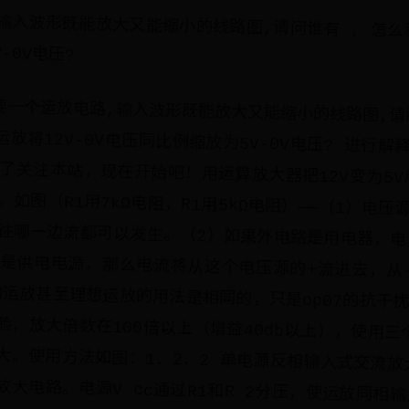
输入波形既能放大又能缩小的线路图,请问谁有 , 怎么利
-0V电压?
要一个运放电路,输入波形既能放大又能缩小的线路图,请
放将12V-0V电压同比例缩放为5V-0V电压? 进行
了关注本站，现在开始吧！用运算放大器把12V变为5V用
如图（R1用7kΩ电阻，R1用5kΩ电阻）——（1）电
往哪一边流都可以发生。（2）如果外电路是用电器，电
是供电电源，那么电流将从这个电压源的+流进去，从
般的运放甚至理想运放的用法是相同的，只是op07的抗干
验，放大倍数在100倍以上（增益40db以上），使用三
大。使用方法如图：1．2．2 单电源反相输入式交流放
放大电路。电源V cc通过R1和R 2分压，使运放同相