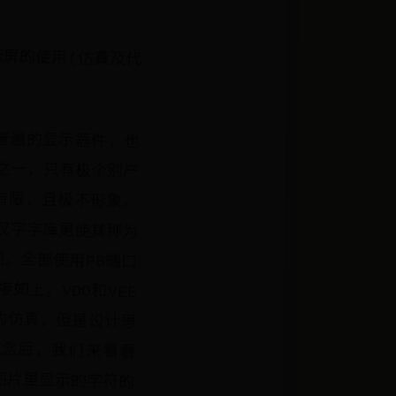
2显示屏的使用(仿真及代
最普遍的显示器件，也
之一，只有极个别产
有限，且极不形象。
了汉字字库更使其称为
图。全部使用PB端口
接如上，VDD和VEE
的仿真，但是设计思
概念后，我们来看看
在图片里显示的字符的
，能显示2行。所以名叫