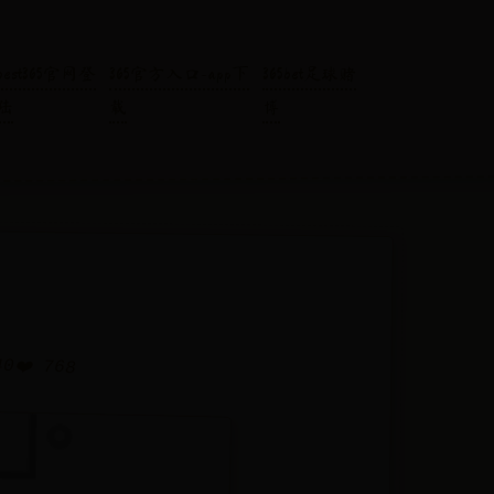
best365官网登
365官方入口-app下
365bet足球赌
陆
载
博
40
❤️ 768