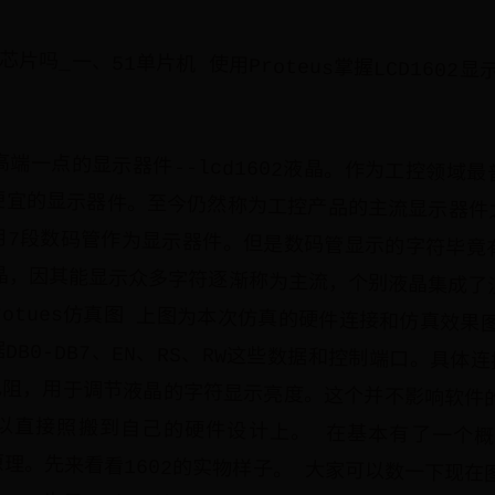
602芯片吗_一、51单片机 使用Proteus掌握LCD160
端一点的显示器件--lcd1602液晶。作为工控领域
便宜的显示器件。至今仍然称为工控产品的主流显示器件
用7段数码管作为显示器件。但是数码管显示的字符毕竟
的液晶，因其能显示众多字符逐渐称为主流，个别液晶集成
rotues仿真图 上图为本次仿真的硬件连接和仿真效果
B0-DB7、EN、RS、RW这些数据和控制端口。具体连
电阻，用于调节液晶的字符显示亮度。这个并不影响软件
以直接照搬到自己的硬件设计上。 在基本有了一个
工作原理。先来看看1602的实物样子。 大家可以数一下现
，a-t也是16个。所以LCD1602的意思是16个字符