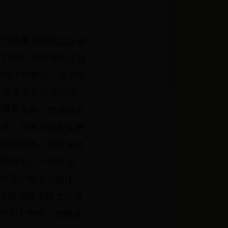
交互仿真电路图怎么画
！你好！仿真图和原理
是网上的教材，要求不
考虑集电极电流的话，
只需要理解，或者通俗
件库，或者按照软件要
功能和特性，通常是基
路的行为。一般来说，
符号表示电子元器件，
们准确理解电路工作原
元件的实物图，按照各