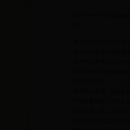
proteus中有LCD1
码)
本节课我们继续来点亮高
是显示内容更多价格最
品对成本要求高时会使
故LCD1602为代表
工程师的首选。 一、P
连接整个液晶，包括数据D
之间需要串联一个可变
路与实物一致，大家可
LCD1602的液晶的
数量。A-T一共是16个