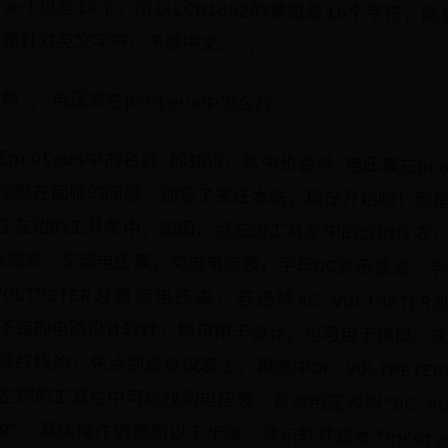
字符是针对英文字符，不是中文。...
称 , 电压表在proteus中怎么找
proteus中的名称 的知识，其中也会对 电压表在pro
你现在面临的问题，别忘了关注本站，现在开始吧！那
在左边的工具条中，如图，点左边工具条中的虚拟仪表
电流表，交流电压表，交流电流表，字母DC表示直流，字
OLTMETER为直流电压表，若选择AC VOLTMET
个非常不错的电路设计软件，即可用于设计，也可用于模拟。
红线的，先点到虚拟仪表上，再选中DC VOLTMETE
面左侧的工具栏中可以找到电压表，直流电压表叫“DC VOL
ETER”。具体操作请参照以下步骤，演示软件版本为prote
us软件，进入软件加载界面。2、 电压表在proteus中