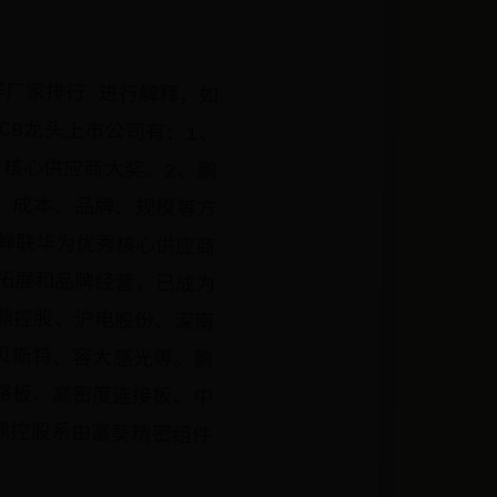
样厂家排行 进行解释，如
CB龙头上市公司有：1、
优秀核心供应商大奖。2、鹏
量、成本、品牌、规模等方
次蝉联华为优秀核心供应商
场拓展和品牌经营，已成为
鹏鼎控股、沪电股份、深南
贝斯特、容大感光等。鹏
性电路板、高密度连接板、中
鹏鼎控股系由富葵精密组件