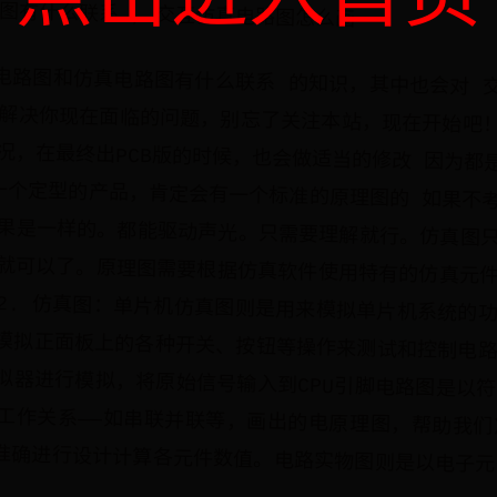
图有什么联系 , 交互仿真电路图怎么画
电路图和仿真电路图有什么联系 的知识，其中也会对 
解决你现在面临的问题，别忘了关注本站，现在开始吧
况，在最终出PCB版的时候，也会做适当的修改 因为都
一个定型的产品，肯定会有一个标准的原理图的 如果不
果是一样的。都能驱动声光。只需要理解就行。仿真图
就可以了。原理图需要根据仿真软件使用特有的仿真元
2. 仿真图：单片机仿真图则是用来模拟单片机系统的
模拟正面板上的各种开关、按钮等操作来测试和控制电
拟器进行模拟，将原始信号输入到CPU引脚电路图是以
工作关系——如串联并联等，画出的电原理图，帮助我
准确进行设计计算各元件数值。电路实物图则是以电子