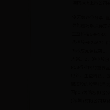
国内pcb上市公司
今天给各位分享 国
果能碰巧解决你现在
生益科技60018
鼎控股002463
面形成竞争优势1、
大奖。2、沪电股份
PCB行业内的重要
电路、生益科技、
鼎控股的股票代号为
国pcb线路板排
(深圳)有限公司整体