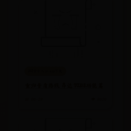
365官方入口-app下载
重归音质路线 昂达 VX818功能篇
📅 06-28
👁️ 8626