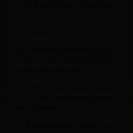
显示。
四、注意事项
1. 修改机型信息可能会影响某些应用的
正常运行，因为一些应用会根据机型信
息来适配不同的功能和界面。
2. 修改系统文件或获取Root权限都存
在一定的风险，操作前请确保备份重要
数据，并谨慎操作。
3. 尊重版权和法律法规，不要用于非法