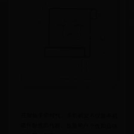
在智能手机时代，手机机型不仅是手机
硬件配置的代表，也是用户个性和品味
的体现。然而，有些用户可能出于各种
原因想要修改手机显示的机型信息。虽
然这通常不会改变手机的实际性能，但
可以满足一些用户的个性化需求。下
面，我们将分点介绍如何修改手机机