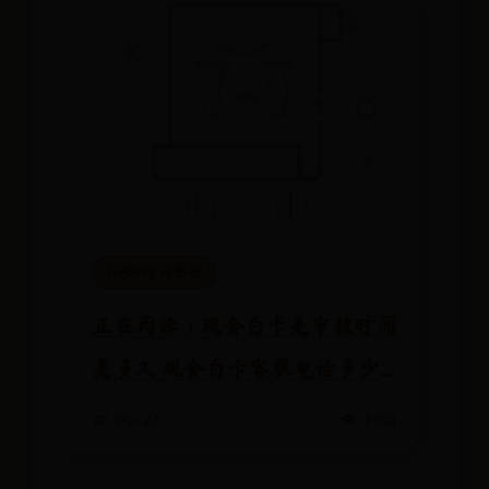
best365官网登陆
正在阅读：现金白卡是审核时间
是多久 现金白卡客服电话多少
现金白卡是审核时间是多久 现
📅 06-27
👁️ 1451
金白卡客服电话多少