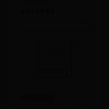
世界杯奖金图片
📅 07-12
👁️ 5952
365官方入口-app下载