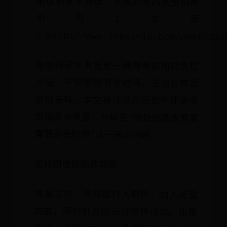
电饭锅蒸水煮蛋：从蒸到煮的完整指南
引用1来源
1.http://www.lvpaivip.com/post/353
电饭锅蒸水煮蛋是一种简单实用的烹饪
方法，不仅能够节省时间，还能让鸡蛋
更加美味。本文将详细介绍如何使用电
饭锅蒸水煮蛋，并解答“电饭锅蒸水煮蛋
需要多长时间”这一常见问题。
怎样用电饭锅蒸鸡蛋
准备工作：将鸡蛋打入碗中，加入适量
的盐，顺时针方向充分搅拌均匀。如果
喜欢，还可以加入少量的糖和香油，以