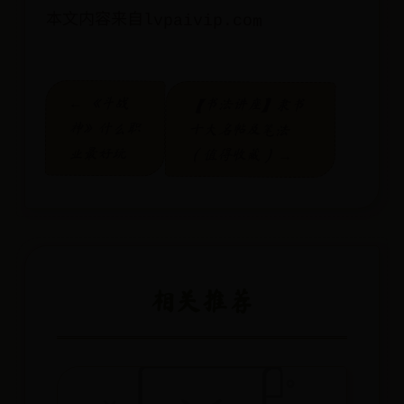
本文内容来自lvpaivip.com
← 《斗战
【书法讲座】隶书
神》什么职
十大名帖及笔法
业最好玩
（值得收藏） →
相关推荐