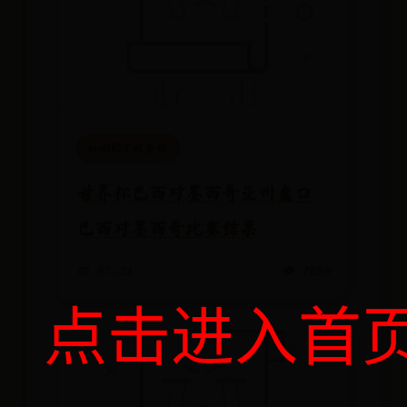
best365官网登陆
世界杯巴西对墨西哥亚州盘口
巴西对墨西哥比赛结果
📅 07-21
👁️ 7850
点击进入首