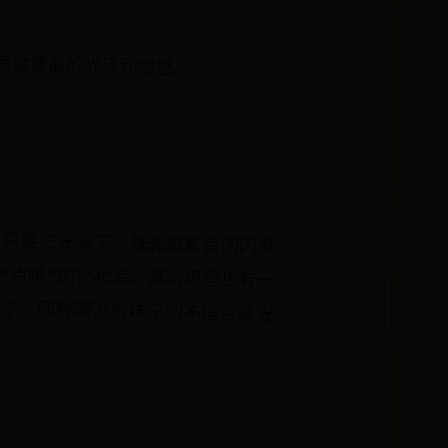
有金属般的光泽和质感。
。
，只要在光源下，珠光眼影会闪闪发
“点睛”的化妆品，其对眼型也有一
妹子，而肿眼泡的妹子则不适合珠光