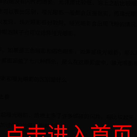
指的是没有闪片的眼影，光泽度比较低，涂上之后比较暗
也可以看出区别，哑光眼影一般都会压得很实，而珠光眼
以发现，珠光眼影很好取用，哑光眼影会出现飞粉的情况
肿眼泡妹子也可以选择哑光眼影。
下，如果是三色眼影和四色眼影，如果是珠光眼影，那么
，里面涵盖了七八种颜色，那么在这眼影盘中，珠光眼影
眼影和哑光眼影的区别是什么
上看
比起哑光眼影，质地上多了许多细碎的闪片。相比较起来
有加过闪粉的哑光眼影也更实。
点击进入首页