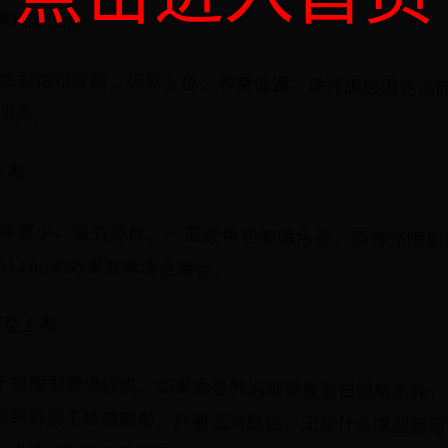
饱和度上看
色彩饱和度高，极易上色，非常低调。珠光眼影因色浅
明亮。
上看
泽度小，没有亮片，一般颜色也偏暗色系。而珠光眼影
gbling的效果非常适合晚会。
眼型上看
于对眼型要求较高，如果你是肿泡眼或者当日眼睛水肿，
光眼影则不挑眼睛啦，只要选对颜色，无论什么眼型都可