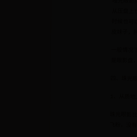
哑光眼影
从压盘上
时候也可
皮妹子，
一般情况
是眼影盘
四、珠光
1、从质地
珠光眼影
飞粉，没