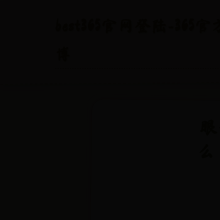
best365官网登陆-365
博
眼
么