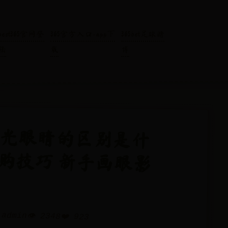
best365官网登
365官方入口-app下
365bet足球赌
陆
载
博
哑光眼睛的区别是什
购技巧 新手画眼影
 admin
👁️ 2348
❤️ 923