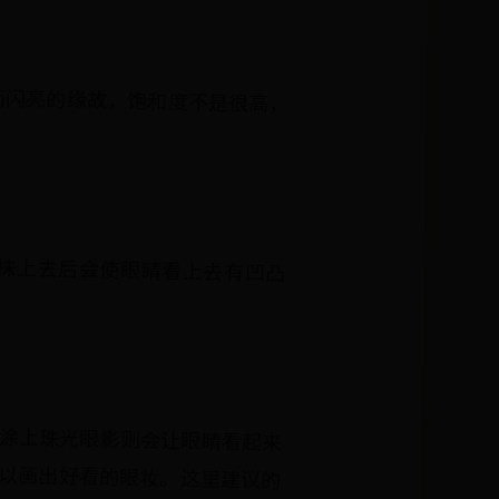
而闪亮的缘故，饱和度不是很高，
抹上去后会使眼睛看上去有凹凸
涂上珠光眼影则会让眼睛看起来
以画出好看的眼妆。这里建议的