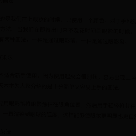
的画法
的是我们在上眼妆的时候，只使用一个颜色。对于手残
的方法。当我们在即将出门来不及花时间画眼影的时候，
有两种画法，一种是通过眼影笔，一种是通过眼影盘。
渲染法
不适合新手使用，因为使用起来会很别扭，容易出现上
天木木为大家介绍的是十分简单又容易上手的画法。
要用眼影笔将眼影涂抹在眼角位置，然后用手轻轻将其往
，一直渲染到眼球的弧度，这样能够使眼妆更明显也更自
晕染法