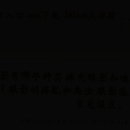
官方入口-app下载-365bet足球赌
首
页
影有哪些种类 珠光眼影和
？眼影的搭配和画法 眼影选
常见误区。
365官方入口-app下载
📅 2025-07-05 21:25:43
👤