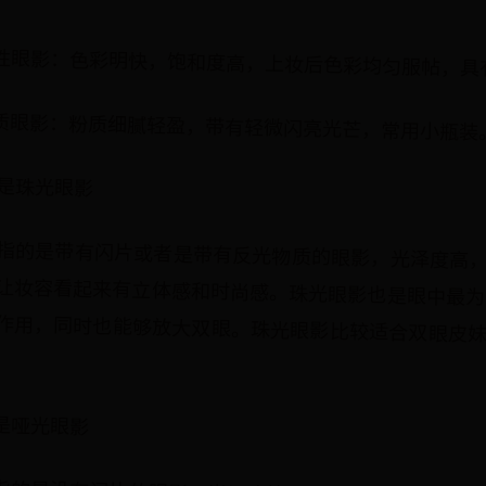
性眼影：色彩明快，饱和度高，上妆后色彩均匀服帖，具
质眼影：粉质细腻轻盈，带有轻微闪亮光芒，常用小瓶装
是珠光眼影
指的是带有闪片或者是带有反光物质的眼影，光泽度高
让妆容看起来有立体感和时尚感。珠光眼影也是眼中最为
作用，同时也能够放大双眼。珠光眼影比较适合双眼皮
是哑光眼影