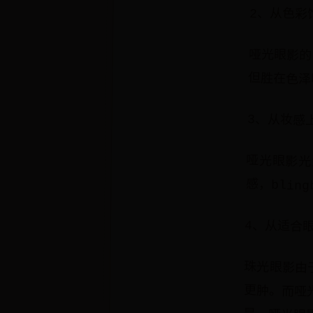
2、从色彩
哑光眼影的
但胜在色泽
3、从妆感
哑光眼影光
感，blin
4、从适合
珠光眼影由
更肿。而哑