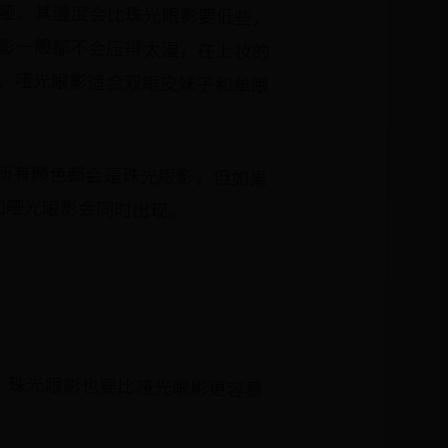
哑，其湿度会比珠光眼影要低些，
影一般都不会压得太湿，在上妆的
。哑光眼影适合双眼皮妹子和单眼
所有颜色都会是珠光眼影，但如果
和哑光眼影会同时出现。
，珠光眼影也要比哑光眼影更容易