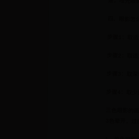
是，哑光眼
四、眼影怎
步骤1：取
步骤2：取适
步骤3：取深
步骤4：取
三色眼影的
3色晕开，过