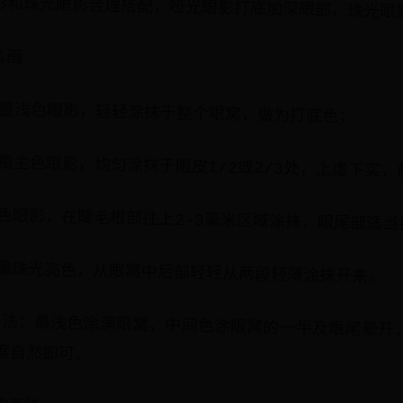
影和珠光眼影合理搭配，哑光眼影打底加深眼部，珠光眼
么画
适量浅色眼影，轻轻涂抹于整个眼窝，做为打底色；
量主色眼影，均匀涂抹于眼皮1/2或2/3处，上虚下实，
色眼影，在睫毛根部往上2-3毫米区域涂抹，眼尾部适当
少量珠光亮色，从眼窝中后部轻轻从两段轻薄涂抹开来。
画法：最浅色涂满眼窝，中间色涂眼窝的一半及眼尾晕开
度自然即可。