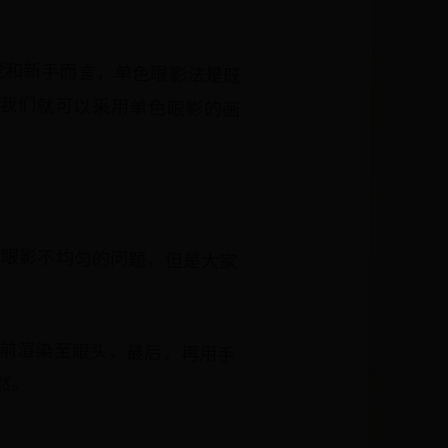
党和新手而言，单色眼影法是既
我们就可以采用单色眼影的画
色眼影不均匀的问题，但是大家
前渲染至眼头，最后，再用手
然。