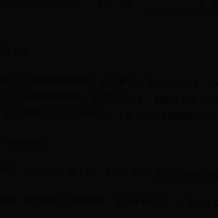
懒雯养花
妆容上，眼妆是最被瞩目、也是最可以表现个人风格、却
否，不论是色彩或质感，在搭配使用上，眼影有着很大的
？怎么选择适合自己的眼影呢？下面一起来了解眼影知识
影有哪些种类？
光眼影：色彩纯正，易上色，适合自然妆，也适合眼睛浮肿
光眼影：质地细腻，质感柔和，适合各种肌肤，有带亮彩
。