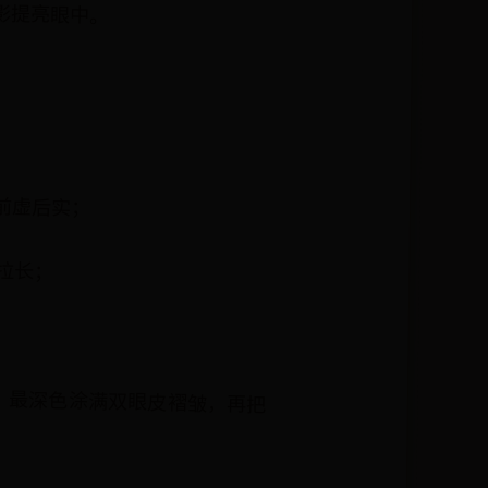
影提亮眼中。
前虚后实；
拉长；
，最深色涂满双眼皮褶皱，再把