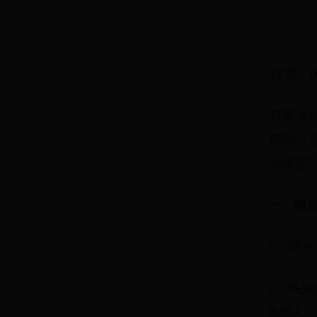
作者：
在整体
成功与
么搭配
一、眼
1、哑
2、珠
亮动人