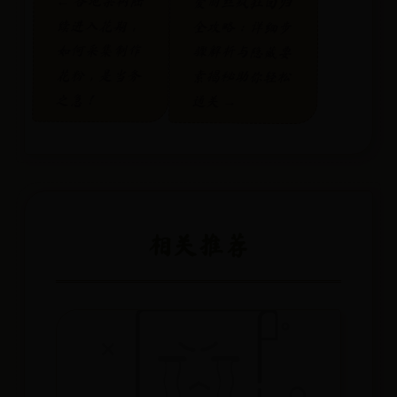
← 各地果树陆
爱丽丝疯狂回归
续进入花期，
全攻略：详细步
如何采集制作
骤解析与隐藏要
花粉，是当务
素揭秘助你轻松
之急！
通关 →
相关推荐