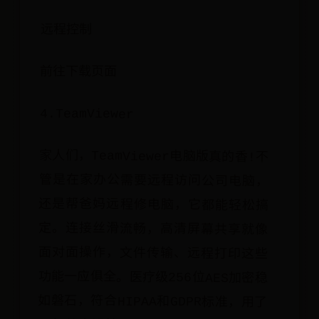
远程控制
前往下载页面
4.TeamViewer
家人们，TeamViewer电脑版真的香!不
管是在家办公需要远程访问公司电脑，
还是帮爸妈远程修电脑，它都能轻松搞
定。连接丝滑流畅，高清屏幕共享就像
面对面操作，文件传输、远程打印这些
功能一应俱全。医疗级256位AES加密稳
如磐石，符合HIPAA和GDPR标准，用了
几年从来没掉过链子。低带宽下也能自
动优化画质，AR远程指导就像专家在身
边。打工人、学生党、技术宅，选它准