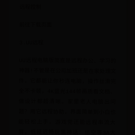
远程控制
前往下载页面
3.UU远程
UU远程电脑版简直是远程办公、学习的
神器!不管是在公司加班还是在家处理文
件，它都能让你秒连电脑，操作丝滑完
全不卡顿，4K蓝光144帧画质看文档、
做设计都超清晰。家里老人电脑出问
题？用它远程协助，界面简单到小白也
能轻松上手。游戏党还能远程串流大
屏，低延迟畅玩黑神话：悟空等3A大
作，支持手柄、键鼠等外设，操控自如!
最重要的是，它用银行级AES加密和
DTLS协议保护隐私，防窥模式一键开
启，服务器稳如磐石，断线自动重连，
用起来超安心!不管是工作还是生活，有