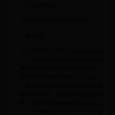
之外也能掌控设备。
安全好用的电脑远程控制软件盘点
1.爱思远控
作为深度体验过爱思远控电脑版的用
户，真心觉得它是远程办公和生活的全
能助手!平时在家处理公司紧急文件时，
毫秒级延时让操作像在本地一样流畅，
4K超清画质连Excel表格的细微公式都
看得清清楚楚。上周帮外地朋友修电
脑，直接用手机远程控制他的Windows
主机，多通道模式同时打开多个窗口调
试，完全不卡顿。最安心的是银行级加
密，每次传输设计稿或合同文件都像放
进保险箱，再也不怕隐私泄露。无论是
程序员远程写代码、设计师异地改图，
还是家长临时查看孩子学习电脑，它都