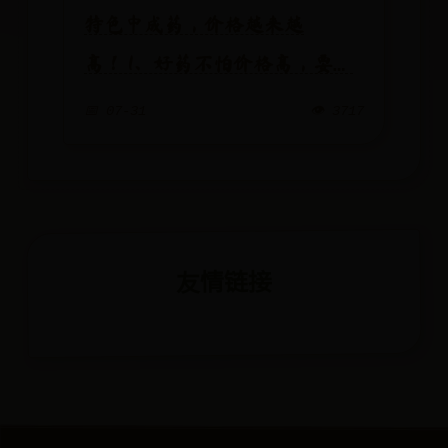
特色中成药，价格越来越
高！ 1、好药不怕价格高，要的
是疗效，健民的拔毒生肌散，一
📅 07-31
👁️ 3717
盒440元了！2、健民的七蕊胃舒
胶囊，一盒286元；3、 片仔
癀 ：...
友情链接