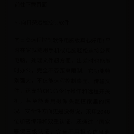
前往下载页面
5.向日葵远程控制软件
向日葵远程控制软件电脑版真心好用!平
时在家就能用手机或电脑轻松连接公司
电脑，处理文件超方便，出差时也能随
时办公，完全不受距离限制。它功能特
别强大，不仅能远程控制桌面、传输文
件，还支持CMD命令行操作和远程开关
机，甚至能调用摄像头监控家里的情
况。安全性方面更是没得说，采用2048
位加密传输和双重认证，还通过了国家
等保三级认证，完全不用担心信息泄
露。不管是远程办公、技术支持，还是
帮朋友解决电脑问题，向日葵都能轻松