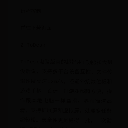
远程控制
前往下载页面
2.ToDesk
ToDesk电脑版真的超好用!功能强大到
没话说，支持多平台设备互控，文件传
输速度高达12m/s，还能外接数位板和
游戏手柄，设计、打游戏都超方便，操
作跟本地电脑一样丝滑。界面简洁高
清，支持扩展屏和虚拟屏，处理多任务
超轻松。安全性更是稳得一批，二次验
证+端到端加密，隐私屏一开，再也不怕
信息泄露。像我平时在家远程处理公司
文件，用它就跟在办公室一样高效学生
党远程访问学校电脑查资料，或者帮父
母远程解决手机问题，它都能轻松搞