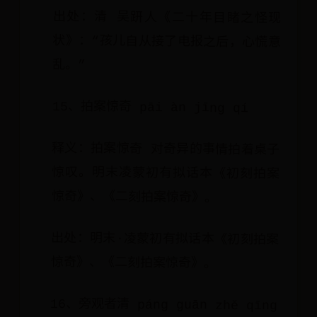
出处：清 吴趼人《二十年目睹之怪现
状》：“孩儿自从接了电报之后，心慌意
乱。”
15、拍案惊奇 pāi àn jīng qí
释义：拍案惊奇 对奇异的事情拍着桌子
惊叹。明末凌蒙初有拟话本《初刻拍案
惊奇》、《二刻拍案惊奇》。
出处：明末·凌蒙初有拟话本《初刻拍案
惊奇》、《二刻拍案惊奇》。
16、旁观者清 páng guān zhě qīng