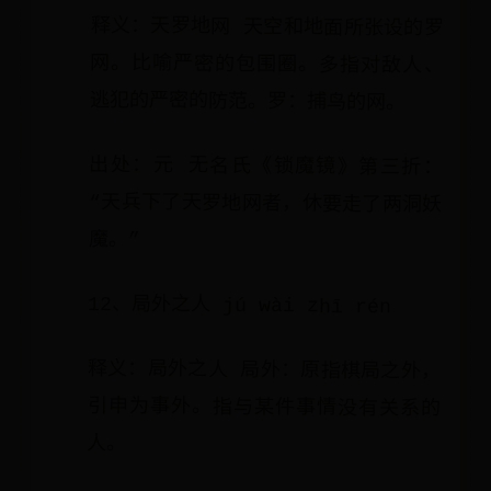
释义：天罗地网 天空和地面所张设的罗
网。比喻严密的包围圈。多指对敌人、
逃犯的严密的防范。罗：捕鸟的网。
出处：元 无名氏《锁魔镜》第三折：
“天兵下了天罗地网者，休要走了两洞妖
魔。”
12、局外之人 jú wài zhī rén
释义：局外之人 局外：原指棋局之外，
引申为事外。指与某件事情没有关系的
人。