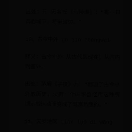
出处：元 无名氏《马陵道》：“有一日
兵临城下，将至濠边。”
10、古今中外 gǔ jīn zhōngwài
释义：古今中外 从古代到现在；从国内
到国外。
出处：茅盾《子夜》九：“翻遍了古今中
外的历史，没有一个国家曾经用这种所
谓示威运动而变成了既富且强的。”
11、天罗地网 tiān luó dì wǎng