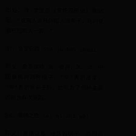
出处：清·李宝嘉《官场现形记》第56
回：“这两人会托外国人递条子，他的见
解已经高人一着。”
37、舍军保帅 shě jū bǎo shuài
释义：舍军保帅 舍：舍弃；车、帅：中
国象棋的两种棋子。“车”表示战车，
“帅”表示军中主将。比喻为了保护主要
的而舍弃次要的。
38、累棋之危 lěi qí zhī wēi
释义：累棋之危 堆迭的棋子，高则易