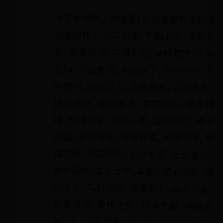
关于象棋棋子的成语(形容象棋有关的成
语有哪些):一马当先,不相上下,丢卒保
车,丢车保帅,举棋不定,举棋若定,全局
在胸,八面威风,兵临城下,古今中外,天
罗地网,局外之人,当局者迷,心慌意乱,
拍案惊奇,旁观者清,星罗云布,棋布错
峙,棋逢对手,棋高一着,楚界汉河,横冲
直撞,步步为营,满盘皆输,犹豫不决,琴
棋书画,瓜剖棋布,甜言蜜语,男女老少,
舍车保帅,身先士卒,车到山前必有路,过
河卒子,马到成功,骑虎难下,高人一着,
舍军保帅,累棋之危,棋输先着,棋输先