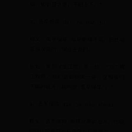
啮，如饥蚕之速，不相上下。”
3、丢卒保车 diū zú bǎo jū
释义：丢卒保车 本是象棋术语。后比喻
丢掉次要的，保住主要的。
出处：京剧《龙江颂》第一场：“为了堵
江救旱，我们是会损失一些，这照我们
下棋的说法，就叫做‘丢卒保车’。”
4、丢车保帅 diū jū bǎo shuài
释义：丢车保帅 象棋比赛的战术。比喻