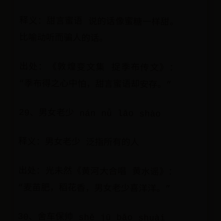
释义：甜言蜜语 说的话像蜜糖一样甜。
比喻动听而骗人的话。
出处：《敦煌变文集 捉季布传文》：
“季布得之心中怕，甜言蜜语却安存。”
29、男女老少 nán nǚ lǎo shào
释义：男女老少 泛指所有的人
出处：光未然《黄河大合唱 黄水谣》：
“麦苗肥，稻花香，男女老少喜洋洋。”
30、舍车保帅 shě jū bǎo shuài