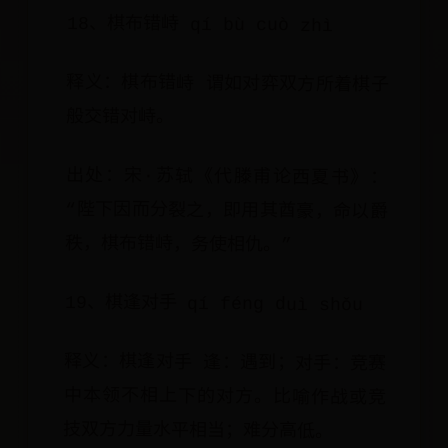
18、棋布错峙 qí bù cuò zhì
释义：棋布错峙 谓如对弈双方所着棋子
般交错对峙。
出处：宋·苏轼《代滕甫论西夏书》：
“陛下因而分裂之，即用其酋豪，命以爵
秩，棋布错峙，务使相仇。”
19、棋逢对手 qí féng duì shǒu
释义：棋逢对手 逢：遇到；对手：竞赛
中本领不相上下的对方。比喻作战或竞
技双方力量水平相当；难分高低。