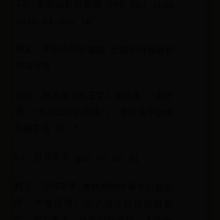
32、车到山前必有路 chē dào shān
qián bì yǒu lù
释义：车到山前必有路 比喻到时候总有
办法可想
出处：高玉宝《高玉宝》第四章：“高大
哥，‘车到山前必有路’，‘老天爷不会饿
死睡家鸟’的。”
33、过河卒子 guò hé zú zǐ
释义：过河卒子 象棋规则中卒子只能向
前，不能后退，过了河之后可以横着
走，威力更大。比喻只能前进，不能后