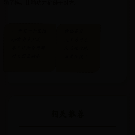
输了棋。比喻功力稍逊于对方。
← 开发一个直播
价格差异
app需要多少成
大？为什么
本？详细费用解
文鸟比珍珠
析与预算指南
鸟更值钱？
→
相关推荐