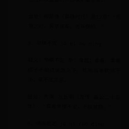
牺牲比较重要的东西保护最重要的
出处：柳建伟《英雄时代》第12章：“危
难之时，丢卒保车，丢车保帅。”
5、举棋不定 jǔ qí bù dìng
释义：举棋不定 举：拿起；拿着。拿着
棋子不知道该怎么下。比喻临事犹豫不
决；拿不定主意。
出处：先秦 左丘明《左传 襄公二十五
年》：“弈者举棋不定，不胜其耦。”
6、举棋若定 jǔ qí ruò dìng