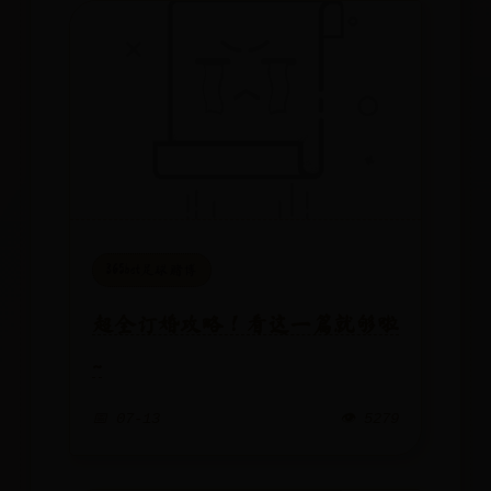
365bet足球赌博
超全订婚攻略！看这一篇就够啦
~
📅 07-13
👁️ 5279