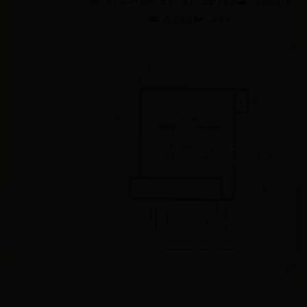
📅 2025-09-22 17:56:23
👤 admin
👁️ 5282
❤️ 497