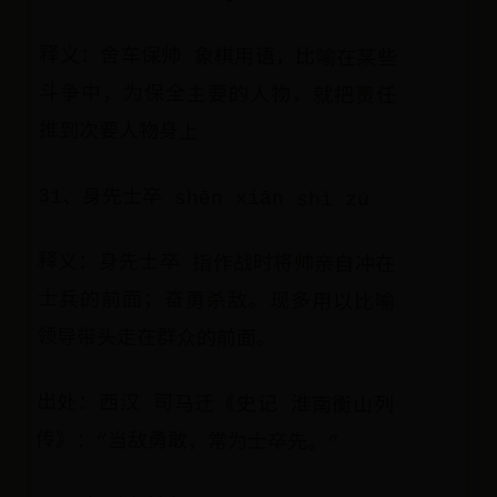
释义：舍车保帅 象棋用语，比喻在某些
斗争中，为保全主要的人物，就把责任
推到次要人物身上
31、身先士卒 shēn xiān shì zú
释义：身先士卒 指作战时将帅亲自冲在
士兵的前面；奋勇杀敌。现多用以比喻
领导带头走在群众的前面。
出处：西汉 司马迁《史记 淮南衡山列
传》：“当敌勇敢，常为士卒先。”