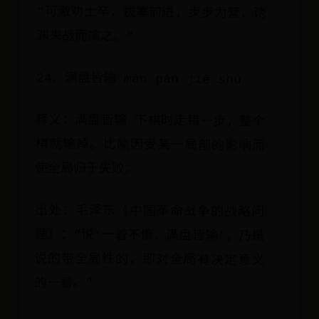
渊来战而擒之。”
24、满盘皆输 mǎn pán jiē shū
释义：满盘皆输 下棋时走错一步，整个
棋就输掉。比喻因受某一局部的影响而
使全局归于失败。
出处：毛泽东《中国革命战争的战略问
题》：“说‘一着不慎，满盘皆输’，乃是
说的带全局性的，即对全局有决定意义
的一着。”