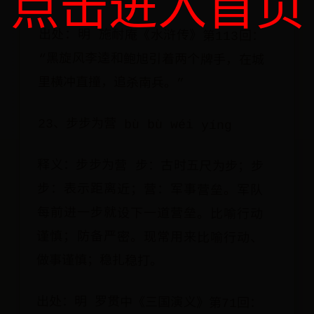
点击进入首页
出处：明 施耐庵《水浒传》第113回：
“黑旋风李逵和鲍旭引着两个牌手，在城
里横冲直撞，追杀南兵。”
23、步步为营 bù bù wéi yíng
释义：步步为营 步：古时五尺为步；步
步：表示距离近；营：军事营垒。军队
每前进一步就设下一道营垒。比喻行动
谨慎；防备严密。现常用来比喻行动、
做事谨慎；稳扎稳打。
出处：明 罗贯中《三国演义》第71回：
“可激劝士卒，拔寨前进，步步为营，诱