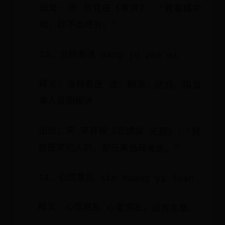
出处：宋 刘克庄《象弈》：“君看橘中
戏，妙不出局外。”
13、当局者迷 dāng jú zhě mí
释义：当局者迷 迷：糊涂，迷惑。指当
事人反而糊涂
出处：宋 辛弃疾《恋绣衾 无题》：“我
自是笑别人的，却元来当局者迷。”
14、心慌意乱 xīn huāng yì luàn
释义：心慌意乱 心里慌乱；没有主意。