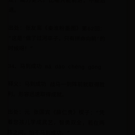
退。
出处：张友鸾《秦淮粉墨图》第62回：
“这是‘做了过河卒子，只有拼命向前’的
时候呀！”
34、马到成功 mǎ dào chéng gōng
释义：马到成功 战马一到阵前就取得胜
利。形容迅速取得成就。
出处：元 张国宾《薛仁贵》楔子：“凭
着您孩儿学成武艺，智勇双全，若在两
阵之间，怕不马到成功。”