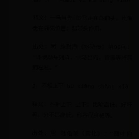
著。1、一马当先 yī mǎ dāng xiān
释义：一马当先 策马走在最前头。比喻
走在领先位置；起带头作用。
出处：明 施耐庵《水浒传》第96回：
“即便勒兵列阵，一马当先，雷震等将簇
拥左右。”
2、不相上下 bù xiāng shàng xià
释义：不相上下 上下：比喻高低、好坏
等。分不出高低。形容程度相等。
出处：唐 陆龟蒙《蠹化》：“翳叶仰