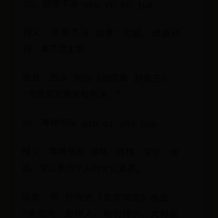
25、犹豫不决 yóu yù bù jué
释义：犹豫不决 犹豫：迟疑。迟疑动
摇；拿不定主意。
出处：西汉 刘向《战国策 赵策三》：
“平原君犹豫未有所决。”
26、琴棋书画 qín qí shū huà
释义：琴棋书画 弹琴、弈棋、写字、绘
画。常以表示个人的文化素养。
出处：宋 孙光宪《北梦琐言》卷五：
“唐高测，彭州人。聪明博识，文翰纵
横。至于天文历数，琴棋书画，长笛胡