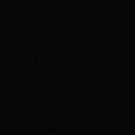
倒。比喻形势危险。
出处：《战国策·秦策》："致至而危，
累棋是也。"南朝·宋·傅亮《司徒刘穆之
碑》："迥累棋之危，或堆山之固。"
39、棋输先着 qí shū xiān zhāo
释义：棋输先着 谓因被对方占了先手而
输了棋。比喻功力稍逊于对方。
40、棋输先著 qí shū xiān zhuó
释义：棋输先著 指因被对方占了先手而