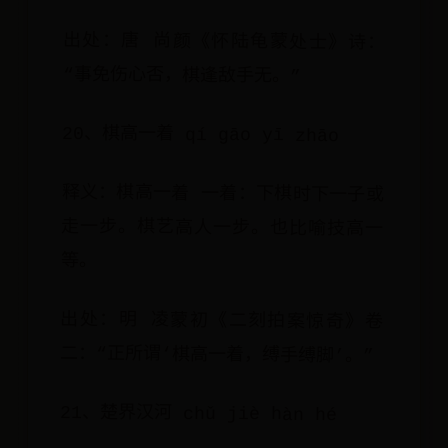
出处：唐 尚颜《怀陆龟蒙处士》诗：
“事免伤心否，棋逢敌手无。”
20、棋高一着 qí gāo yī zhāo
释义：棋高一着 一着：下棋时下一子或
走一步。棋艺高人一步。也比喻技高一
等。
出处：明 凌蒙初《二刻拍案惊奇》卷
二：“正所谓‘棋高一着，缚手缚脚’。”
21、楚界汉河 chǔ jiè hàn hé