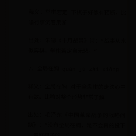
释义：举棋若定 下棋子好像有预断。比
喻行事沉着果断
出处：朱德《十月战景》诗：“战事从来
似弈棋，举棋若定自无悲。”
7、全局在胸 quán jú zài xiōng
释义：全局在胸 对于全盘棋的走法心中
有数。比喻对整个形势非常了解
出处：毛泽东《中国革命战争的战略问
题》：“没有全局在胸，是不会真的投下
一着好棋子的。”