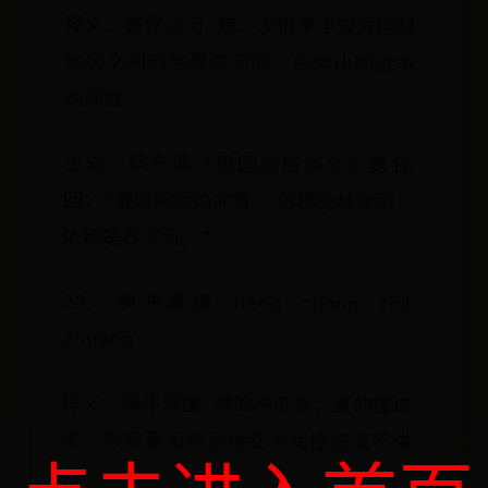
释义：楚界汉河 楚、汉相争中双方控制
地区之间的地界与河流。后常比喻战争
的前线。
出处：蔡东藩《民国通俗演义》第16
回：“霎时间烟焰冲霄……仿佛枪林弹雨，
依稀楚界汉河。”
22、横冲直撞 héng chōng zhí
zhuàng
释义：横冲直撞 横的冲过去；直的撞过
来。形容毫无顾忌地乱冲乱撞或蛮不讲
礼。