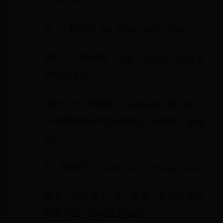
8、八面威风 bā miàn wēi fēng
释义：八面威风 八面：各方面。形容声
势气派十足。
出处：元 郑德辉《三战吕布》第三折：
“托赖着真天子百灵咸助，大将军八面威
风。”
9、兵临城下 bīng lín chéng xià
释义：兵临城下 临：来临。军队已来到
城墙下面。比喻遭到围困。