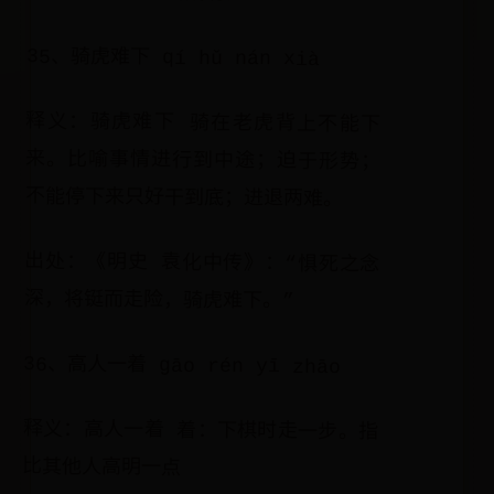
35、骑虎难下 qí hǔ nán xià
释义：骑虎难下 骑在老虎背上不能下
来。比喻事情进行到中途；迫于形势；
不能停下来只好干到底；进退两难。
出处：《明史 袁化中传》：“惧死之念
深，将铤而走险，骑虎难下。”
36、高人一着 gāo rén yī zhāo
释义：高人一着 着：下棋时走一步。指
比其他人高明一点