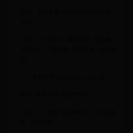
释义：旁观者清 在旁边看的人比当事人
清楚。
出处：明 冯梦龙《醒世恒言 陈多寿生
死夫妻》：“常言道：旁观者清，当局者
迷。”
17、星罗云布 xīng luó yún bù
释义：星罗云布 犹星罗棋布。
出处：汉·班固《西都赋》：“列卒周
匝，星罗云布。”