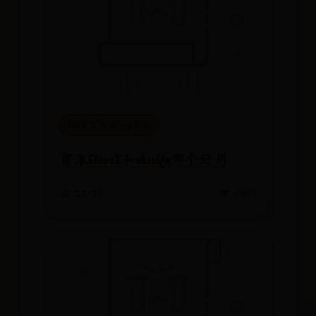
365官方入口-app下载
商派ShopeX和shopify哪个好用
📅 11-10
👁️ 7038