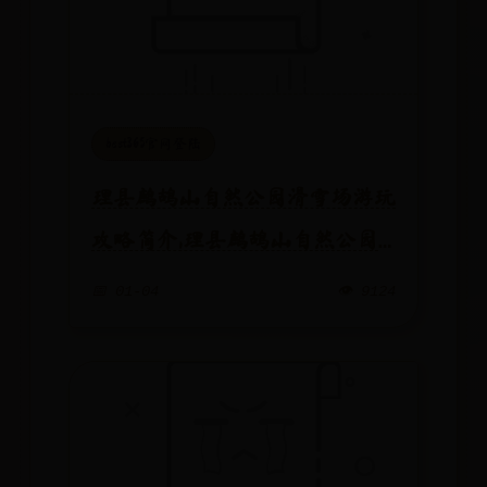
best365官网登陆
理县鹧鸪山自然公园滑雪场游玩
攻略简介,理县鹧鸪山自然公园
滑雪场门票/地址/图片/开放时
📅 01-04
👁️ 9124
间/照片/门票价格【携程攻略】