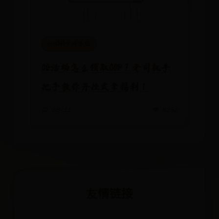
best365官网登陆
CF活动怎么领取COP？老司机手
把手教你开挂式拿福利！
📅 08-11
👁️ 8252
友情链接