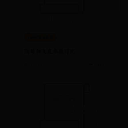
best365官网登陆
凯越和飞度参数对比
📅 10-19
👁️ 3184