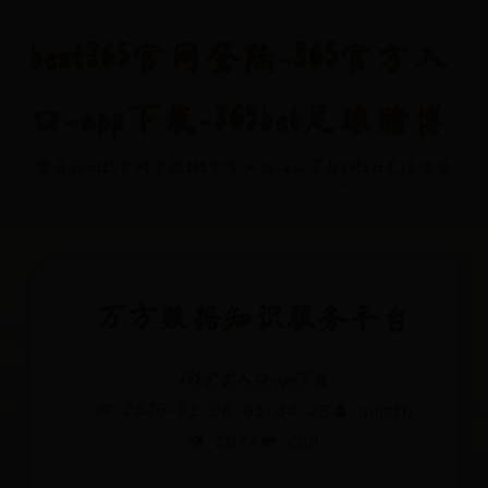
best365官网登陆-365官方入
口-app下载-365bet足球赌博
首页
best365官网登陆
365官方入口-app下载
365bet足球赌博
万方数据知识服务平台
365官方入口-app下载
📅 2026-01-08 01:34:26
👤 admin
👁️ 2077
❤️ 268