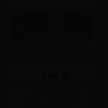
← 又菜又爱玩！
蝾螈水深会
恐怖游戏为什么
死吗(蝾螈水
总是让人欲罢不
里会淹死吗)
能？
→
相关推荐